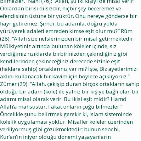
bilmezler.” Nahl (76): “Allah, şu iki kişiyi de misal verir:
Onlardan birisi dilsizdir, hiçbir şey beceremez ve
efendisinin üstüne bir yüktür. Onu nereye gönderse bir
hayr getiremez. Şimdi, bu adamla, doğru yolda
yürüyerek adaleti emreden kimse eşit olur mu?” Rûm
(28): “Allah size nefslerinizden bir misal getirmektedir.
Mülkiyetiniz altında bulunan köleler içinde, siz
verdiğimiz rızıklarda birbirinizden çekindiğiniz gibi
kendilerinden çekineceğiniz derecede sizinle eşit
(haklara sahip) ortaklarınız var mı? İşte, Biz ayetlerimizi
aklını kullanacak bir kavim için böylece açıklıyoruz.”
Zümer (29): “Allah, çekişip duran birçok ortakların sahip
olduğu bir adam (köle) ile yalnız bir kişiye bağlı olan bir
adamı misal olarak verir. Bu ikisi eşit midir? Hamd
Allah’a mahsustur. Fakat onların çoğu bilmezler.”
Öncelikle şunu belirtmek gerekir ki, İslam sisteminde
kölelik uygulaması yoktur. Misaller köleler üzerinden
veriliyormuş gibi gözükmektedir; bunun sebebi,
Kur’an’ın iniyor olduğu dönemi yaşayanların