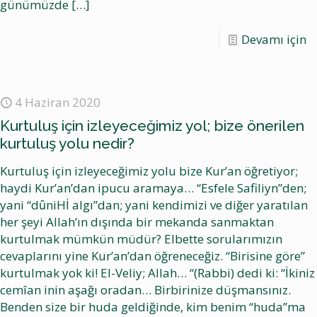
günümüzde
[…]
Devamı için
4 Haziran 2020
Kurtuluş için izleyeceğimiz yol; bize önerilen
kurtuluş yolu nedir?
Kurtuluş için izleyeceğimiz yolu bize Kur’an öğretiyor;
haydi Kur’an’dan ipucu aramaya… “Esfele Safiliyn”den;
yani “dȗniHİ algı”dan; yani kendimizi ve diğer yaratılan
her şeyi Allah’ın dışında bir mekanda sanmaktan
kurtulmak mümkün müdür? Elbette sorularımızın
cevaplarını yine Kur’an’dan öğreneceğiz. “Birisine göre”
kurtulmak yok ki! El-Veliy; Allah… “(Rabbi) dedi ki: “İkiniz
cemîan inin aşağı oradan… Birbirinize düşmansınız.
Benden size bir huda geldiğinde, kim benim “huda”ma