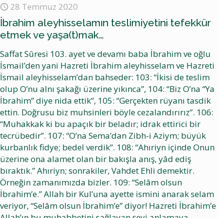
28 Temmuz 2020
İbrahim aleyhisselamın teslimiyetini tefekkür
etmek ve yaşa(t)mak…
Saffat Sûresi 103. ayet ve devamı baba İbrahim ve oğlu
İsmail’den yani Hazreti İbrahim aleyhisselam ve Hazreti
İsmail aleyhisselam’dan bahseder: 103: “İkisi de teslim
olup O’nu alnı şakağı üzerine yıkınca”, 104: “Biz O’na “Ya
İbrahim” diye nida ettik”, 105: “Gerçekten rüyanı tasdik
ettin. Doğrusu biz muhsinleri böyle cezalandırırız”. 106:
“Muhakkak ki bu apaçık bir beladır; idrak ettirici bir
tecrübedir”. 107: “O’na Sema’dan Zibh-i Aziym; büyük
kurbanlık fidye; bedel verdik”. 108: “Ahıriyn içinde Onun
üzerine ona alamet olan bir bakışla anış, yâd ediş
bıraktık.” Ahıriyn; sonrakiler, Vahdet Ehli demektir.
Örneğin zamanımızda bizler. 109: “Selâm olsun
İbrahim’e.” Allah bir Kul’una ayette ismini anarak selam
veriyor, “Selâm olsun İbrahim’e” diyor! Hazreti İbrahim’e
Allah’ın bu muhabbetini sağlayan şeyi anlamaya