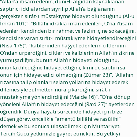
“Allah’a itisam edenin, dûniHi algıdan kaynaklanan
saptırıcı iddialardan sıyrılıp Allah’a bağlananın
gerçekten sırât-ı müstakıyme hidayet olunduğunu (Al-u
İmran 101)”, “Billâhi idrakla iman edenleri, O’na i’tisam
edenleri kendinden bir rahmet ve fazlın içine sokacağını,
kendisine varan sırât-ı müstakıyme hidayetlendireceğini
(Nisa 175)”, “Rablerinden haşyet edenlerin ciltlerinin
O’ndan ürperdiğini, ciltleri ve kalblerinin Allah’ın zikrine
yumuşadığını, bunun Allah’ın hidayeti olduğunu,
onunla dilediğine hidayet ettiğini, kimi de saptırırsa
onun için hidayet edici olmadığını (Zümer 23)”, “Allahın
rızasına talip olanları selam yollarına hidayet ederek
dilemesiyle zulmetten nura çıkardığını, sırât-ı
müstakıyme yönlendirdiğini (Maide 16)”, “O’na dönüp
yöneleni Allah’ın hidayet edeceğini (Ra’d 27)” ayetlerden
öğrendik. Dünya hayatı sürecinde hidayet için bize
düşen görev, öncelikle “amentü billâhi ve rasûlihi”
demek ve bu sonuca ulaşabilmek için Muhtariyeti
Tercih Gücü yetkimizle gayret etmektir. Bu yetkiyi