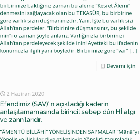
birbirinize baktığınız zaman bu aleme “Kesret Âlemi”
denmesini sağlayacak olan bu TEKASÜR, bu birbirine
göre varlık sizin düşmanınızdır. Yani: İşte bu varlık sizi
Allah’tan perdeler. “Birbirinize düşmansınız, bu şekilde
inin”i o zaman şöyle anlarız: Varlığınızla birbirinizi
Allah’tan perdeleyecek şekilde inin! Ayetteki bu ifadenin
konumuzla ilgili yanı böyledir. Birbirinize göre “var”
[…]
Devamı için
2 Haziran 2020
Efendimiz (SAV)’in açıkladığı kaderin
anlaşılamamasında birincil sebep dȗniHİ algı
ve zann’larıdır.
“ÂMENTÜ BİLLÂHİ” YÖNELİŞİNDEN SAPMALAR “Mânâ”yı
Yöneliş ve İlişkiler diye etiketleyip Yöneliş’i tanımladık,