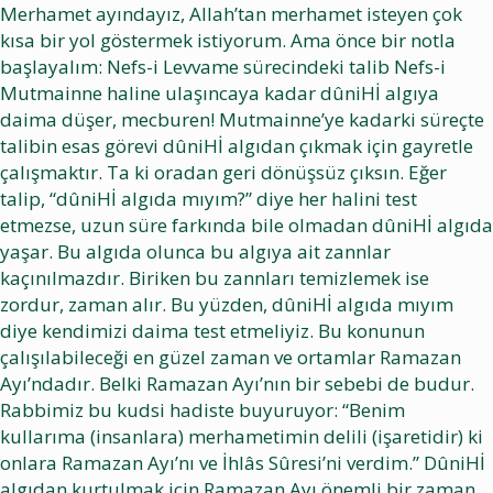
Merhamet ayındayız, Allah’tan merhamet isteyen çok
kısa bir yol göstermek istiyorum. Ama önce bir notla
başlayalım: Nefs-i Levvame sürecindeki talib Nefs-i
Mutmainne haline ulaşıncaya kadar dûniHİ algıya
daima düşer, mecburen! Mutmainne’ye kadarki süreçte
talibin esas görevi dûniHİ algıdan çıkmak için gayretle
çalışmaktır. Ta ki oradan geri dönüşsüz çıksın. Eğer
talip, “dûniHİ algıda mıyım?” diye her halini test
etmezse, uzun süre farkında bile olmadan dûniHİ algıda
yaşar. Bu algıda olunca bu algıya ait zannlar
kaçınılmazdır. Biriken bu zannları temizlemek ise
zordur, zaman alır. Bu yüzden, dûniHİ algıda mıyım
diye kendimizi daima test etmeliyiz. Bu konunun
çalışılabileceği en güzel zaman ve ortamlar Ramazan
Ayı’ndadır. Belki Ramazan Ayı’nın bir sebebi de budur.
Rabbimiz bu kudsi hadiste buyuruyor: “Benim
kullarıma (insanlara) merhametimin delili (işaretidir) ki
onlara Ramazan Ayı’nı ve İhlâs Sûresi’ni verdim.” DûniHİ
algıdan kurtulmak için Ramazan Ayı önemli bir zaman