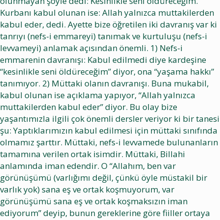
olunmayan şöyle dedi: Kesinlikle seni öldüreceğim.
Kurbanı kabul olunan ise: Allah yalnızca muttakilerden
kabul eder, dedi. Ayette bize öğretilen iki davranış var ki
tanrıyı (nefs-i emmareyi) tanımak ve kurtuluşu (nefs-i
levvameyi) anlamak açısından önemli. 1) Nefs-i
emmarenin davranışı: Kabul edilmedi diye kardeşine
“kesinlikle seni öldüreceğim” diyor, ona “yaşama hakkı”
tanımıyor. 2) Müttaki olanın davranışı. Buna mukabil,
kabul olunan ise açıklama yapıyor, “Allah yalnızca
muttakilerden kabul eder” diyor. Bu olay bize
yaşantımızla ilgili çok önemli dersler veriyor ki bir tanesi
şu: Yaptıklarımızın kabul edilmesi için müttaki sınıfında
olmamız şarttır. Müttaki, nefs-i levvamede bulunanların
tamamına verilen ortak isimdir. Müttaki, Billahi
anlamında iman edendir. O “Allahım, ben var
görünüşümü (varlığımı değil, çünkü öyle müstakil bir
varlık yok) sana eş ve ortak koşmuyorum, var
görünüşümü sana eş ve ortak koşmaksızın iman
ediyorum” deyip, bunun gereklerine göre fiiller ortaya