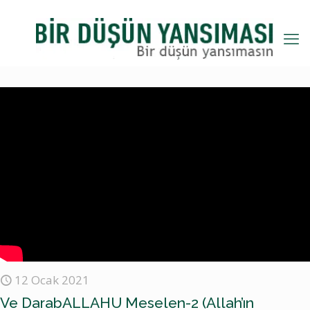
12 Ocak 2021
Ve DarabALLAHU Meselen-2 (Allah’ın