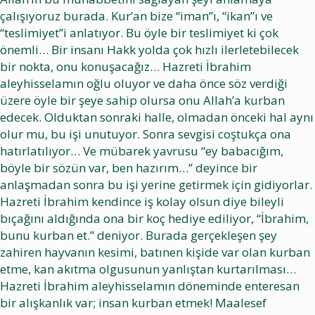
çalışıyoruz burada. Kur’an bize “iman”ı, “ikan”ı ve
“teslimiyet”i anlatıyor. Bu öyle bir teslimiyet ki çok
önemli… Bir insanı Hakk yolda çok hızlı ilerletebilecek
bir nokta, onu konuşacağız… Hazreti İbrahim
aleyhisselamın oğlu oluyor ve daha önce söz verdiği
üzere öyle bir şeye sahip olursa onu Allah’a kurban
edecek. Olduktan sonraki halle, olmadan önceki hal aynı
olur mu, bu işi unutuyor. Sonra sevgisi coştukça ona
hatırlatılıyor… Ve mübarek yavrusu “ey babacığım,
böyle bir sözün var, ben hazırım…” deyince bir
anlaşmadan sonra bu işi yerine getirmek için gidiyorlar.
Hazreti İbrahim kendince iş kolay olsun diye bileyli
bıçağını aldığında ona bir koç hediye ediliyor, “İbrahim,
bunu kurban et.” deniyor. Burada gerçekleşen şey
zahiren hayvanın kesimi, batınen kişide var olan kurban
etme, kan akıtma olgusunun yanlıştan kurtarılması…
Hazreti İbrahim aleyhisselamın döneminde enteresan
bir alışkanlık var; insan kurban etmek! Maalesef