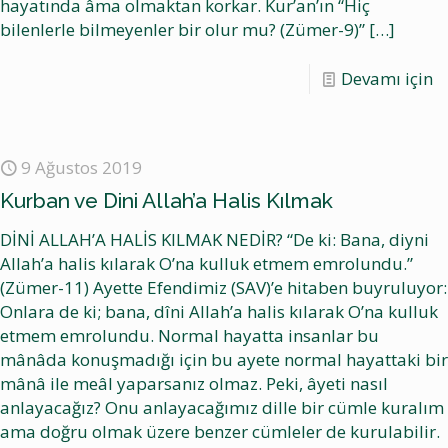
hayatında âma olmaktan korkar. Kur’an’ın “Hiç
bilenlerle bilmeyenler bir olur mu? (Zümer-9)”
[…]
Devamı için
9 Ağustos 2019
Kurban ve Dini Allah’a Halis Kılmak
DİNİ ALLAH’A HALİS KILMAK NEDİR? “De ki: Bana, diyni
Allah’a halis kılarak O’na kulluk etmem emrolundu.”
(Zümer-11) Ayette Efendimiz (SAV)’e hitaben buyruluyor:
Onlara de ki; bana, dîni Allah’a halis kılarak O’na kulluk
etmem emrolundu. Normal hayatta insanlar bu
mânâda konuşmadığı için bu ayete normal hayattaki bir
mânâ ile meâl yaparsanız olmaz. Peki, âyeti nasıl
anlayacağız? Onu anlayacağımız dille bir cümle kuralım
ama doğru olmak üzere benzer cümleler de kurulabilir.