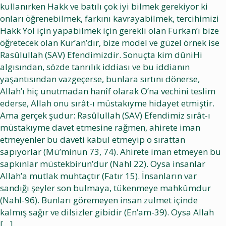
kullanırken Hakk ve batılı çok iyi bilmek gerekiyor ki
onları öğrenebilmek, farkını kavrayabilmek, tercihimizi
Hakk Yol için yapabilmek için gerekli olan Furkan’ı bize
öğretecek olan Kur’an’dır, bize model ve güzel örnek ise
Rasûlullah (SAV) Efendimizdir. Sonuçta kim dûniHi
algısından, sözde tanrılık iddiası ve bu iddianın
yaşantısından vazgeçerse, bunlara sırtını dönerse,
Allah’ı hiç unutmadan hanîf olarak O’na vechini teslim
ederse, Allah onu sırât-ı müstakıyme hidayet etmiştir.
Ama gerçek şudur: Rasûlullah (SAV) Efendimiz sırât-ı
müstakıyme davet etmesine rağmen, ahirete iman
etmeyenler bu daveti kabul etmeyip o sırattan
sapıyorlar (Mü’minun 73, 74). Ahirete iman etmeyen bu
sapkınlar müstekbirun’dur (Nahl 22). Oysa insanlar
Allah’a mutlak muhtaçtır (Fatır 15). İnsanların var
sandığı şeyler son bulmaya, tükenmeye mahkûmdur
(Nahl-96). Bunları göremeyen insan zulmet içinde
kalmış sağır ve dilsizler gibidir (En’am-39). Oysa Allah
[…]