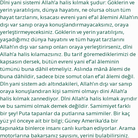
Dîni yani sistemi Allah’a halis kılmak şudur: Göklerin ve
yerin yaratılışını, dünya hayatını, ne olursa olsun tüm
hayat tarzlarını, kısacası evreni yani ef’al âlemini Allah’ın
dışı var sanıp oraya konuşlandırmayacaksınız, oraya
yerleştirmeyeceksiniz. Göklerin ve yerin yaratılışını,
yaşadığımız dünya hayatını ve tüm hayat tarzlarını
Allah’ın dışı var sanıp onları oraya yerleştirirseniz, dîni
Allah’a halis kılamazsınız. Bu tarif göremediklerimizi de
kapsasın dersek, bütün evreni yani ef’al âleminin
tümünü buna dâhil etmeliyiz. Aslında mânâ âlemi de
buna dâhildir, sadece bize somut olan ef’al âlemi değil.
Dîn yani sistem adı altındakileri, Allah’ın dışı var sanıp
oraya konuşlandıran kişi samimi olmayı dini Allah’a
halis kılmak zannediyor. Dîni Allah’a halis kılmak ayrıdır
ve bu samimi olmak demek değildir. Samimiyet farklı
bir şey! Puta tapanlar da putlarına samimiler. Bir kaç
yüz yıl önceye ait bir bilgi; Güney Amerika’da bir
tapınakta binlerce insanı canlı kurban ediyorlar. Arama
motorlarına bakarsanız sayısını, yerini bulabilirsiniz.