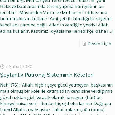
olan bir kişi, Muhtariyeti Tercih Gücü Yetkisi’ni, yani
Hakk ve batıl arasında tercih yapma hürriyetini, bu
tercihini “Müstakilen Varım ve Muhtarım” iddiasında
bulunmaksızın kullanır. Yani yetkili kılındığı hürriyetini
kendi adı namına değil, Allah’ın verdiği o yetkiyi Allah
adına kullanır. Kastımız, kıyaslama ilerledikçe, daha
[…]
Devamı için
2 Şubat 2020
Şeytanlık Patronaj Sisteminin Köleleri
Nahl (75): “Allah, hiçbir şeye gücü yetmeyen, başkasının
malı olmuş bir köle ile katımızdan kendisine verdiğimiz
güzel rızktan gizli ve açık olarak harcayan (hür) bir
kimseyi misal verir. Bunlar hiç eşit olurlar mı? Doğrusu
hamd Allah’a mahsustur. Fakat onların çoğu (bunu)