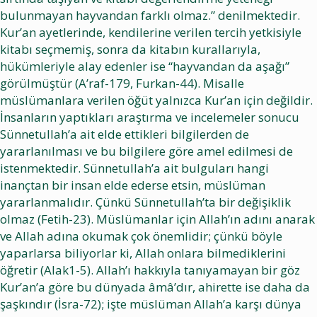
bulunmayan hayvandan farklı olmaz.” denilmektedir.
Kur’an ayetlerinde, kendilerine verilen tercih yetkisiyle
kitabı seçmemiş, sonra da kitabın kurallarıyla,
hükümleriyle alay edenler ise “hayvandan da aşağı”
görülmüştür (A’raf-179, Furkan-44). Misalle
müslümanlara verilen öğüt yalnızca Kur’an için değildir.
İnsanların yaptıkları araştırma ve incelemeler sonucu
Sünnetullah’a ait elde ettikleri bilgilerden de
yararlanılması ve bu bilgilere göre amel edilmesi de
istenmektedir. Sünnetullah’a ait bulguları hangi
inançtan bir insan elde ederse etsin, müslüman
yararlanmalıdır. Çünkü Sünnetullah’ta bir değişiklik
olmaz (Fetih-23). Müslümanlar için Allah’ın adını anarak
ve Allah adına okumak çok önemlidir; çünkü böyle
yaparlarsa biliyorlar ki, Allah onlara bilmediklerini
öğretir (Alak1-5). Allah’ı hakkıyla tanıyamayan bir göz
Kur’an’a göre bu dünyada âmâ’dır, ahirette ise daha da
şaşkındır (İsra-72); işte müslüman Allah’a karşı dünya