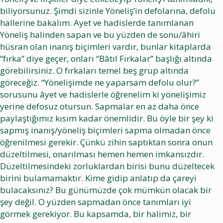
biliyorsunuz. Şimdi sizinle Yöneliş’in defolarına, defolu
hallerine bakalım. Ayet ve hadislerde tanımlanan
Yöneliş halinden sapan ve bu yüzden de sonu/âhiri
hüsran olan inanış biçimleri vardır, bunlar kitaplarda
“fırka” diye geçer, onları “Bâtıl Fırkalar” başlığı altında
görebilirsiniz. O fırkaları temel beş grup altında
göreceğiz. “Yönelişimde ne yaparsam defolu olur?”
sorusunu âyet ve hadislerle öğrenelim ki yönelişimiz
yerine defosuz otursun. Sapmalar en az daha önce
paylaştığımız kısım kadar önemlidir. Bu öyle bir şey ki
sapmış inanış/yöneliş biçimleri sapma olmadan önce
öğrenilmesi gerekir. Çünkü zihin saptıktan sonra onun
düzeltilmesi, onarılması hemen hemen imkansızdır.
Düzeltilmesindeki zorluklardan birisi bunu düzeltecek
birini bulamamaktır. Kime gidip anlatıp da çareyi
bulacaksınız? Bu günümüzde çok mümkün olacak bir
şey değil. O yüzden sapmadan önce tanımları iyi
görmek gerekiyor. Bu kapsamda, bir halimiz, bir