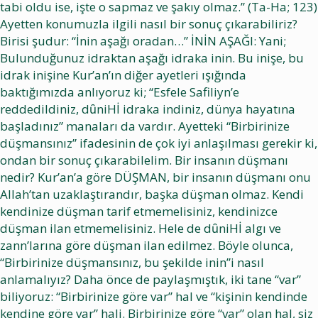
tabi oldu ise, işte o sapmaz ve şakıy olmaz.” (Ta-Ha; 123)
Ayetten konumuzla ilgili nasıl bir sonuç çıkarabiliriz?
Birisi şudur: “İnin aşağı oradan…” İNİN AŞAĞI: Yani;
Bulunduğunuz idraktan aşağı idraka inin. Bu inişe, bu
idrak inişine Kur’an’ın diğer ayetleri ışığında
baktığımızda anlıyoruz ki; “Esfele Safiliyn’e
reddedildiniz, dȗniHİ idraka indiniz, dünya hayatına
başladınız” manaları da vardır. Ayetteki “Birbirinize
düşmansınız” ifadesinin de çok iyi anlaşılması gerekir ki,
ondan bir sonuç çıkarabilelim. Bir insanın düşmanı
nedir? Kur’an’a göre DÜŞMAN, bir insanın düşmanı onu
Allah’tan uzaklaştırandır, başka düşman olmaz. Kendi
kendinize düşman tarif etmemelisiniz, kendinizce
düşman ilan etmemelisiniz. Hele de dȗniHİ algı ve
zann’larına göre düşman ilan edilmez. Böyle olunca,
“Birbirinize düşmansınız, bu şekilde inin”i nasıl
anlamalıyız? Daha önce de paylaşmıştık, iki tane “var”
biliyoruz: “Birbirinize göre var” hal ve “kişinin kendinde
kendine göre var” hali. Birbirinize göre “var” olan hal, siz