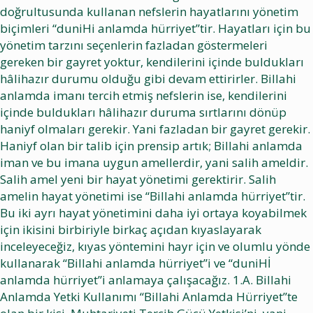
doğrultusunda kullanan nefslerin hayatlarını yönetim
biçimleri “duniHi anlamda hürriyet”tir. Hayatları için bu
yönetim tarzını seçenlerin fazladan göstermeleri
gereken bir gayret yoktur, kendilerini içinde buldukları
hâlihazır durumu olduğu gibi devam ettirirler. Billahi
anlamda imanı tercih etmiş nefslerin ise, kendilerini
içinde buldukları hâlihazır duruma sırtlarını dönüp
haniyf olmaları gerekir. Yani fazladan bir gayret gerekir.
Haniyf olan bir talib için prensip artık; Billahi anlamda
iman ve bu imana uygun amellerdir, yani salih ameldir.
Salih amel yeni bir hayat yönetimi gerektirir. Salih
amelin hayat yönetimi ise “Billahi anlamda hürriyet”tir.
Bu iki ayrı hayat yönetimini daha iyi ortaya koyabilmek
için ikisini birbiriyle birkaç açıdan kıyaslayarak
inceleyeceğiz, kıyas yöntemini hayr için ve olumlu yönde
kullanarak “Billahi anlamda hürriyet”i ve “duniHİ
anlamda hürriyet”i anlamaya çalışacağız. 1.A. Billahi
Anlamda Yetki Kullanımı “Billahi Anlamda Hürriyet”te