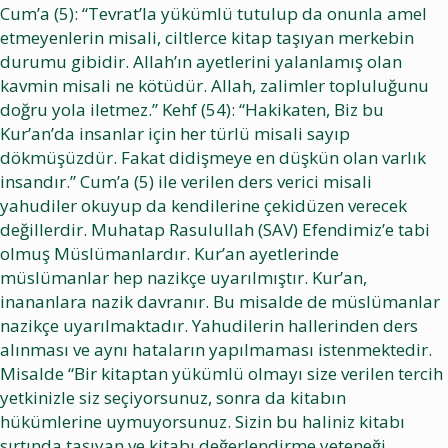
Cum’a (5): “Tevrat’la yükümlü tutulup da onunla amel
etmeyenlerin misali, ciltlerce kitap taşıyan merkebin
durumu gibidir. Allah’ın ayetlerini yalanlamış olan
kavmin misali ne kötüdür. Allah, zalimler topluluğunu
doğru yola iletmez.” Kehf (54): “Hakikaten, Biz bu
Kur’an’da insanlar için her türlü misali sayıp
dökmüşüzdür. Fakat didişmeye en düşkün olan varlık
insandır.” Cum’a (5) ile verilen ders verici misali
yahudiler okuyup da kendilerine çekidüzen verecek
değillerdir. Muhatap Rasulullah (SAV) Efendimiz’e tabi
olmuş Müslümanlardır. Kur’an ayetlerinde
müslümanlar hep nazikçe uyarılmıştır. Kur’an,
inananlara nazik davranır. Bu misalde de müslümanlar
nazikçe uyarılmaktadır. Yahudilerin hallerinden ders
alınması ve aynı hataların yapılmaması istenmektedir.
Misalde “Bir kitaptan yükümlü olmayı size verilen tercih
yetkinizle siz seçiyorsunuz, sonra da kitabın
hükümlerine uymuyorsunuz. Sizin bu haliniz kitabı
sırtında taşıyan ve kitabı değerlendirme yeteneği