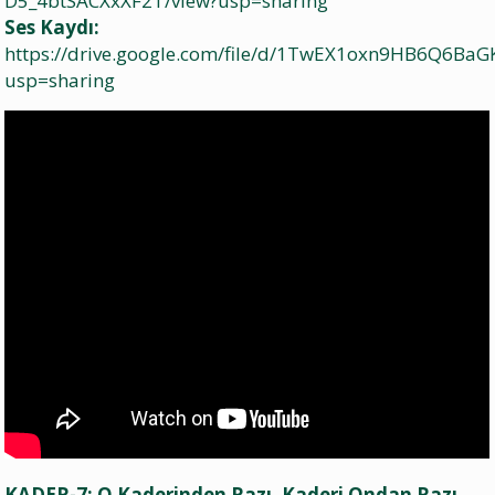
D5_4btSACXxXF2T/view?usp=sharing
Ses Kaydı:
https://drive.google.com/file/d/1TwEX1oxn9HB6Q6B
usp=sharing
KADER-7: O Kaderinden Razı, Kaderi Ondan Razı