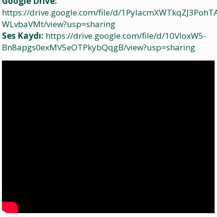
Google Drive:
https://drive.google.com/file/d/1PylacmXWTkqZJ3PohT
WLvbaVMt/view?usp=sharing
Ses Kaydı:
https://drive.google.com/file/d/10VloxW5-
Bn8apgs0exMV5eOTPkybQqgB/view?usp=sharing