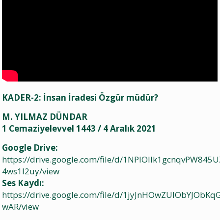
KADER-2: İnsan İradesi Özgür müdür?
M. YILMAZ DÜNDAR
1 Cemaziyelevvel 1443 / 4 Aralık 2021
Google Drive:
https://drive.google.com/file/d/1NPlOllk1gcnqvPW845
4ws1l2uy/view
Ses Kaydı:
https://drive.google.com/file/d/1jyJnHOwZUIObYJObK
wAR/view