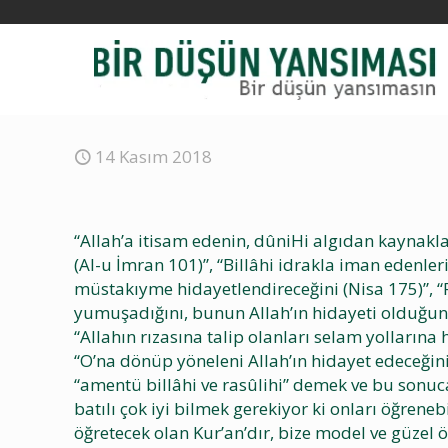
14 Kasım 2018
“Allah’a itisam edenin, dûniHi algıdan kaynakl
(Al-u İmran 101)”, “Billâhi idrakla iman edenleri
müstakıyme hidayetlendireceğini (Nisa 175)”, “Ra
yumuşadığını, bunun Allah’ın hidayeti olduğunu,
“Allahın rızasına talip olanları selam yolların
“O’na dönüp yöneleni Allah’ın hidayet edeceğini
“amentü billâhi ve rasûlihi” demek ve bu sonuc
batılı çok iyi bilmek gerekiyor ki onları öğrene
öğretecek olan Kur’an’dır, bize model ve güzel 