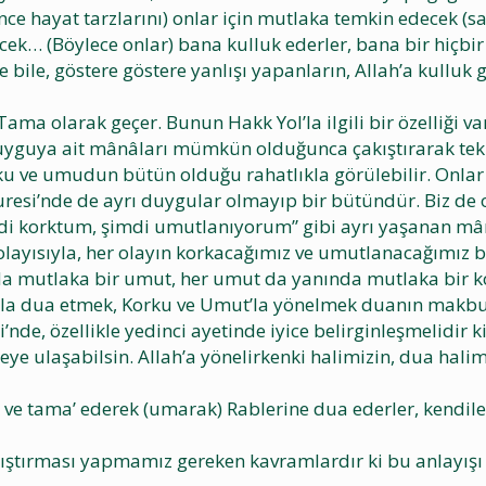
ince hayat tarzlarını) onlar için mutlaka temkin edecek (s
ek… (Böylece onlar) bana kulluk ederler, bana bir hiçbi
ile bile, göstere göstere yanlışı yapanların, Allah’a kulluk
ama olarak geçer. Bunun Hakk Yol’la ilgili bir özelliği va
uyguya ait mânâları mümkün olduğunca çakıştırarak tek d
ku ve umudun bütün olduğu rahatlıkla görülebilir. Onlar b
resi’nde de ayrı duygular olmayıp bir bütündür. Biz de o
mdi korktum, şimdi umutlanıyorum” gibi ayrı yaşanan mânâl
Dolayısıyla, her olayın korkacağımız ve umutlanacağımız 
da mutlaka bir umut, her umut da yanında mutlaka bir k
’la dua etmek, Korku ve Umut’la yönelmek duanın makbul 
’nde, özellikle yedinci ayetinde iyice belirginleşmelidir k
ye ulaşabilsin. Allah’a yönelirkenki halimizin, dua hali
k ve tama’ ederek (umarak) Rablerine dua ederler, kendiler
ştırması yapmamız gereken kavramlardır ki bu anlayışı 