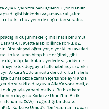
öyle ki yalnızca beni ilgilendiriyor olabilir
kapsadı gibi bir korku yaşamaya çalışalım:
nu okurken bu ayetin de doğrudan ve yalnız
”
kapsadığını düşünmekle içimizi nasıl bir umut
 Bakara-81. ayette alabildiğince korku, 82.
 Bize bir şeyi öğretiyor, diyor ki; bu ayetleri
tteki o korkutan hitap bize değilmiş gibi
rlikte düşünüp, korkutan ayetlerle yaşadığımız
lmeyi, o tek duyguyla hallenebilmeyi, sürekli
ayı, Bakara 82’de umudu denedik, bu hislerle
 İşte bu hal bizde zaman içerisinde aynı anda
etirip sürekli o duyguyla Allah’a yönelmeli, o
izi o duyguyla yapabilmeliyiz. Bu bize hem
r, bunun duygusu Korku ve Umut’tur. Bu iki
. Efendimiz (SAV)’in öğrettiği bir dua ve
inKE).” Korku ve Umud’u “bir” yapmanın duası