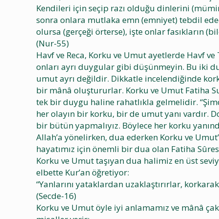
Kendileri için seçip razı olduğu dinlerini (müm
sonra onlara mutlaka emn (emniyet) tebdil edec
olursa (gerçeği örterse), işte onlar fasıkların (b
(Nur-55)
Havf ve Reca, Korku ve Umut ayetlerde Havf ve T
onları ayrı duygular gibi düşünmeyin. Bu iki d
umut ayrı değildir. Dikkatle incelendiğinde kor
bir mânâ oluştururlar. Korku ve Umut Fatiha Su
tek bir duygu haline rahatlıkla gelmelidir. “Şi
her olayın bir korku, bir de umut yanı vardır. 
bir bütün yapmalıyız. Böylece her korku yanın
Allah’a yönelirken, dua ederken Korku ve Umut
hayatımız için önemli bir dua olan Fatiha Sûresi
Korku ve Umut taşıyan dua halimiz en üst seviye
elbette Kur’an öğretiyor:
“Yanlarını yataklardan uzaklaştırırlar, korkara
(Secde-16)
Korku ve Umut öyle iyi anlamamız ve mânâ çakı