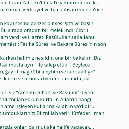
de tutan Zât-ı Zü’l-Celâl’e yemin ederim ki;
larla okunan yedi ayet ve bana ihsan edilen Yüce
kapı sesine benzer bir ses işitti ve başını
 Bu sırada oradan bir melek indi. Cibril
lam verdi ve Hazreti Rasûlullah sallallahu
lmemişti; Fatiha Sûresi ve Bakara Sûresi’nin son
kurken halimiz nasıldır, ona bir bakalım. Biz
âtal müstakıym” ile talep ettik… Böylece
im, ğayril mağdûbi aleyhim ve laddaalliyn”
; korku ve umut artık cem olmalıdır, iki
yani siz “Âmentü Billâhi ve Rasûlihi” diyen
 Biiznillah korur, kurtarır. Allah’ın hangi
h amel işleyen kullarına Allah’ın va’didir…
o umduklarınızı Biiznillah verir, lütfeder. İman
ibi arzda onları da mutlaka halife yapacak…