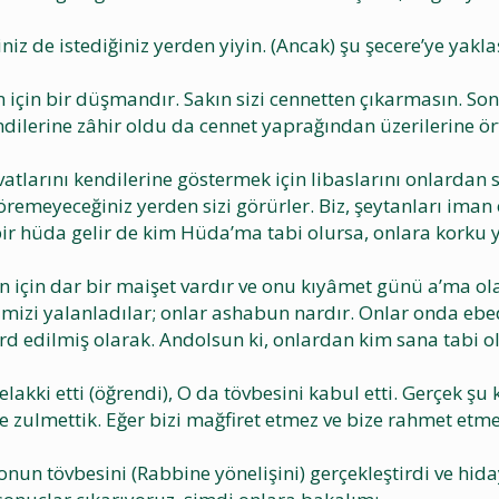
iniz de istediğiniz yerden yiyin. (Ancak) şu şecere’ye ya
n için bir düşmandır. Sakın sizi cennetten çıkarmasın. So
kendilerine zâhir oldu da cennet yaprağından üzerilerine 
vatlarını kendilerine göstermek için libaslarını onlardan s
emeyeceğiniz yerden sizi görürler. Biz, şeytanları iman et
 bir hüda gelir de kim Hüda’ma tabi olursa, onlara korku
n için dar bir maişet vardır ve onu kıyâmet günü a’ma ola
imizi yalanladılar; onlar ashabun nardır. Onlar onda ebedi
tard edilmiş olarak. Andolsun ki, onlardan kim sana tabi
akki etti (öğrendi), O da tövbesini kabul etti. Gerçek şu 
mize zulmettik. Eğer bizi mağfiret etmez ve bize rahmet 
, onun tövbesini (Rabbine yönelişini) gerçekleştirdi ve hida