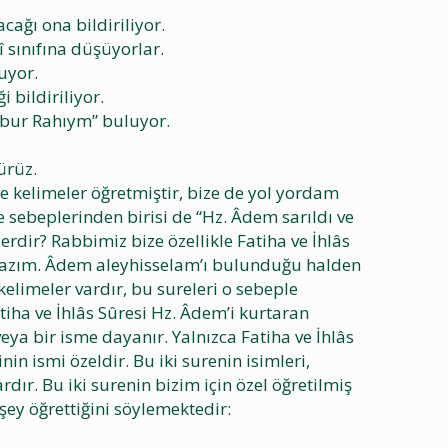
ağı ona bildiriliyor.
 sınıfına düşüyorlar.
uyor.
 bildiriliyor.
abur Rahıym” buluyor.
ürüz.
e kelimeler öğretmiştir, bize de yol yordam
 sebeplerinden birisi de “Hz. Âdem sarıldı ve
erdir? Rabbimiz bize özellikle Fatiha ve İhlâs
k lazım. Âdem aleyhisselam’ı bulunduğu halden
elimeler vardır, bu sureleri o sebeple
tiha ve İhlâs Sûresi Hz. Âdem’i kurtaran
veya bir isme dayanır. Yalnızca Fatiha ve İhlâs
nin ismi özeldir. Bu iki surenin isimleri,
dır. Bu iki surenin bizim için özel öğretilmiş
şey öğrettiğini söylemektedir: