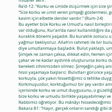
misaller verir:
Ra’d-12: “Korku ve ümide düşürmek için size ş
“Size korku ve ümit veren şimşeği göstermesi, 
kavim için elbette dersler vardır.” (Rum-24)
Bu ayetler bize Korku ve Umud’u nasıl birleştir
var olduğunu, Kur’an’da nasıl kullanıldığını da
kuraklık dönemi yaşadık. Bu kuraklık sonucu u
yağmur bekliyoruz. Allah’ın rahmeti ile bir bu
diye umutlanmaya başladık. Bulut yaklaştı, umu
Şimşek ne zaman çaksa, dikkat edin, hemen içini
çakar ve ne kadar aydınlık oluşturursa korku d
bereketi zihnimizden silmez. Şimşeğin çakış a
hissi yaşamaya başlarız. Bulutları görünce yaşa
korkuyla, çok yakın hissettiğimiz o tehlike du
Korkmuşuzdur, korktuğumuz bir şey vardır ama 
içerisinde korku ve umut duygusunu, o güzelliğ
bize korku ve umudu birlikte yaşayabilmeyi 
Rabbimiz öğretiyor. Bu mânâyı hissedeceğimiz 
Bakara 81: “Hayır, gerçek onların sandığı gibi d