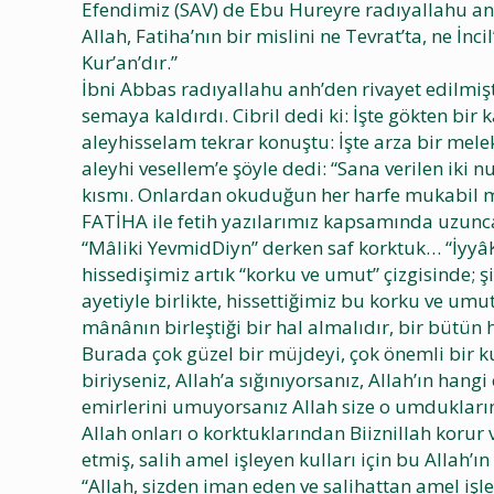
Efendimiz (SAV) de Ebu Hureyre radıyallahu anh’
Allah, Fatiha’nın bir mislini ne Tevrat’ta, ne İn
Kur’an’dır.”
İbni Abbas radıyallahu anh’den rivayet edilmişti
semaya kaldırdı. Cibril dedi ki: İşte gökten bir
aleyhisselam tekrar konuştu: İşte arza bir mele
aleyhi vesellem’e şöyle dedi: “Sana verilen iki
kısmı. Onlardan okuduğun her harfe mukabil mu
FATİHA ile fetih yazılarımız kapsamında uzunca 
“Mâliki YevmidDiyn” derken saf korktuk… “İyyâKE
hissedişimiz artık “korku ve umut” çizgisinde; 
ayetiyle birlikte, hissettiğimiz bu korku ve u
mânânın birleştiği bir hal almalıdır, bir bütün 
Burada çok güzel bir müjdeyi, çok önemli bir kur
biriyseniz, Allah’a sığınıyorsanız, Allah’ın hang
emirlerini umuyorsanız Allah size o umduklarınız
Allah onları o korktuklarından Biiznillah korur 
etmiş, salih amel işleyen kulları için bu Allah’ı
“Allah, sizden iman eden ve salihattan amel işle