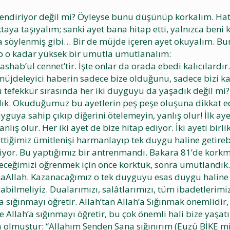
endiriyor değil mi? Öyleyse bunu düşünüp korkalım. Hatta 
aya taşıyalım; sanki ayet bana hitap etti, yalnızca beni 
a söylenmiş gibi… Bir de müjde içeren ayet okuyalım. Bu
dip o kadar yüksek bir umutla umutlanalım:
shab’ul cennet’tir. İşte onlar da orada ebedi kalıcılardır.
u müjdeleyici haberin sadece bize olduğunu, sadece bizi 
bu tefekkür sırasında her iki duyguyu da yaşadık değil mi?
dık. Okuduğumuz bu ayetlerin peş peşe oluşuna dikkat edin.
uya sahip çıkıp diğerini ötelemeyin, yanlış olur! İlk aye
nlış olur. Her iki ayet de bize hitap ediyor. İki ayeti bi
tiğimiz ümitlenişi harmanlayıp tek duygu haline getirebi
or. Bu yaptığımız bir antrenmandı. Bakara 81’de korkm
eceğimizi öğrenmek için önce korktuk, sonra umutlandık.
nşaAllah. Kazanacağımız o tek duyguyu esas duygu haline g
abilmeliyiz. Dualarımızı, salâtlarımızı, tüm ibadetlerim
a sığınmayı öğretir. Allah’tan Allah’a Sığınmak önemlidi
Allah’a sığınmayı öğretir, bu çok önemli hali bize yaşatır
â olmuştur: “Allahım Senden Sana sığınırım (Euzü BİKE m