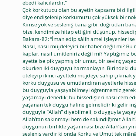
ebedi kalıcılardır.”
Çok korkutucu olan bu ayetin kapsamı bizi ilgil
diye endişelenip korkumuzu çok yüksek bir nokt
Kimse yok ve sesleniş bana gibi, doğrudan ban
bize, kendimize hitap ettiğini düşünüp, hisse
Bakara-82: “İman edip sâlih amel işleyenler ise a
Nasıl, nasıl müjdeleyici bir haber değil mi? B
kaplar, nasıl ümitleniriz değil mi? Yaptığımız 
ayette ise pik yapmış bir umut, bir sevinç yaşa
okurken iki duyguyu harmanlayın. Birindeki duyg
öteleyip ikinci ayetteki müjdeye sahip çıkmak ya
korku duygusu ve umutlandıran ayetlerle hisset
bu duyguyla yaşayabilmeyi öğrenmemiz gerekiy
yaşamayı denedik; bu hissedişleri nasıl cem ed
yaşanan tek duygu haline gelmelidir ki gelir i
duyguyla “Allah” diyebilmeli, o duyguyla yaşay
Allah’tan sakınmayı hem de sakındığımız Allah’
duygunun birlikte yaşanması bize Allah’tan yine 
sesleniş vardır ki onda Korku ve Umut tek mân