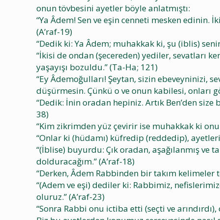
onun tövbesini ayetler böyle anlatmıştı:
“Ya Âdem! Sen ve eşin cenneti mesken edinin. İk
(A’raf-19)
“Dedik ki: Ya Âdem; muhakkak ki, şu (iblis) seni
“İkisi de ondan (şecereden) yediler, sevatları 
yaşayışı bozuldu.” (Ta-Ha; 121)
“Ey Âdemoğulları! Şeytan, sizin ebeveyninizi, se
düşürmesin. Çünkü o ve onun kabilesi, onları gör
“Dedik: İnin oradan hepiniz. Artık Ben’den size
38)
“Kim zikrimden yüz çevirir ise muhakkak ki onu
“Onlar ki (hüdamı) küfredip (reddedip), ayetler
“(İblise) buyurdu: Çık oradan, aşağılanmış ve 
dolduracağım.” (A’raf-18)
“Derken, Âdem Rabbinden bir takım kelimeler tel
“(Adem ve eşi) dediler ki: Rabbimiz, nefisleri
oluruz.” (A’raf-23)
“Sonra Rabbi onu ictiba etti (seçti ve arındırdı)