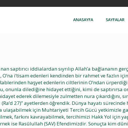
ANASAYFA
SAYFALAR
anan saptırıcı iddialardan sıyrılıp Allah’a bağlananın g
, O’na i’tisam edenleri kendinden bir rahmet ve fazlın içi
blerinden haşyet edenlerin ciltlerinin O’ndan ürperdiğini, 
 onunla dilediğine hidayet ettiğini, kimi de saptırırsa o
a hidayet ederek dilemesiyle zulmetten nura çıkardığını, s
 (Ra’d 27)” ayetlerden öğrendik. Dünya hayatı sürecinde h
a ulaşabilmek için Muhtariyeti Tercih Gücü yetkimizle gay
bilmek, farkını kavrayabilmek, tercihimizi Hakk Yol için ya
örnek ise Rasûlullah (SAV) Efendimizdir. Sonuçta kim dûniH