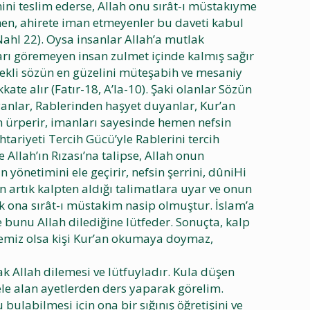
ini teslim ederse, Allah onu sırât-ı müstakıyme
men, ahirete iman etmeyenler bu daveti kabul
ahl 22). Oysa insanlar Allah’a mutlak
arı göremeyen insan zulmet içinde kalmış sağır
erekli sözün en güzelini müteşabih ve mesaniy
ate alır (Fatır-18, A’la-10). Şaki olanlar Sözün
anlar, Rablerinden haşyet duyanlar, Kur’an
en ürperir, imanları sayesinde hemen nefsin
htariyeti Tercih Gücü’yle Rablerini tercih
 Allah’ın Rızası’na talipse, Allah onun
n yönetimini ele geçirir, nefsin şerrini, dûniHi
n artık kalpten aldığı talimatlara uyar ve onun
tık ona sırât-ı müstakim nasip olmuştur. İslam’a
e bunu Allah dilediğine lütfeder. Sonuçta, kalp
temiz olsa kişi Kur’an okumaya doymaz,
ak Allah dilemesi ve lütfuyladır. Kula düşen
ele alan ayetlerden ders yaparak görelim.
bulabilmesi için ona bir sığınış öğretişini ve