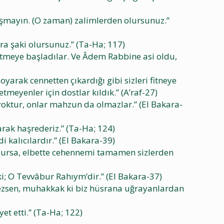
klaşmayın. (O zaman) zalimlerden olursunuz.”
nra şaki olursunuz.” (Ta-Ha; 117)
örtmeye başladılar. Ve Âdem Rabbine asi oldu,
oyarak cennetten çıkardığı gibi sizleri fitneye
meyenler için dostlar kıldık.” (A’raf-27)
 yoktur, onlar mahzun da olmazlar.” (El Bakara-
rak haşrederiz.” (Ta-Ha; 124)
 kalıcılardır.” (El Bakara-39)
 olursa, elbette cehennemi tamamen sizlerden
ki; O Tevvâbur Rahıym’dir.” (El Bakara-37)
etmezsen, muhakkak ki biz hüsrana uğrayanlardan
yet etti.” (Ta-Ha; 122)