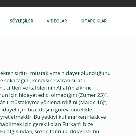
SÖYLEŞİLER
VİDEOLAR
KİTAPÇIKLAR
erçekten sırât-ı müstakıyme hidayet olunduğunu
ne sokacağını, kendisine varan sırât-ı
ciltleri ve kalblerinin Allah’ın zikrine
nun için hidayet edici olmadığını (Zümer 23)”,
ırât-ı müstakıyme yönlendirdiğini (Maide 16)”,
idayet için bize düşen görev, öncelikle
ret etmektir. Bu yetkiyi kullanırken Hakk ve
pabilmek için gerekli olan Furkan’ı bize
i algısından, sözde tanrılık iddiası ve bu