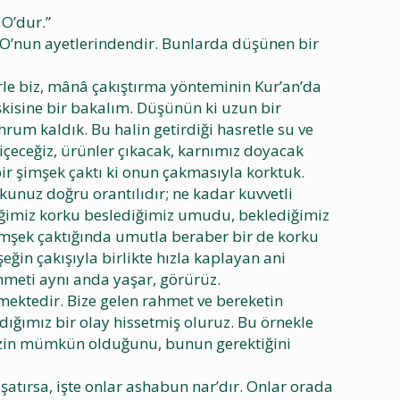
 O’dur.”
i O’nun ayetlerindendir. Bunlarda düşünen bir
erle biz, mânâ çakıştırma yönteminin Kur’an’da
şkisine bir bakalım. Düşünün ki uzun bir
um kaldık. Bu halin getirdiği hasretle su ve
çeceğiz, ürünler çıkacak, karnımız doyacak
ir şimşek çaktı ki onun çakmasıyla korktuk.
kunuz doğru orantılıdır; ne kadar kuvvetli
tiğimiz korku beslediğimiz umudu, beklediğimiz
imşek çaktığında umutla beraber bir de korku
ğin çakışıyla birlikte hızla kaplayan ani
hmeti aynı anda yaşar, görürüz.
ektedir. Bize gelen rahmet ve bereketin
ığımız bir olay hissetmiş oluruz. Bu örnekle
izin mümkün olduğunu, bunun gerektiğini
uşatırsa, işte onlar ashabun nar’dır. Onlar orada