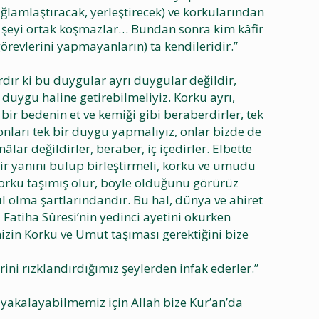
ağlamlaştıracak, yerleştirecek) ve korkularından
r şeyi ortak koşmazlar… Bundan sonra kim kâfir
 görevlerini yapmayanların) ta kendileridir.”
rdır ki bu duygular ayrı duygular değildir,
uygu haline getirebilmeliyiz. Korku ayrı,
ir bedenin et ve kemiği gibi beraberdirler, tek
nları tek bir duygu yapmalıyız, onlar bizde de
ar değildirler, beraber, iç içedirler. Elbette
bir yanını bulup birleştirmeli, korku ve umudu
orku taşımış olur, böyle olduğunu görürüz
olma şartlarındandır. Bu hal, dünya ve ahiret
i Fatiha Sûresi’nin yedinci ayetini okurken
mizin Korku ve Umut taşıması gerektiğini bize
ini rızklandırdığımız şeylerden infak ederler.”
yakalayabilmemiz için Allah bize Kur’an’da