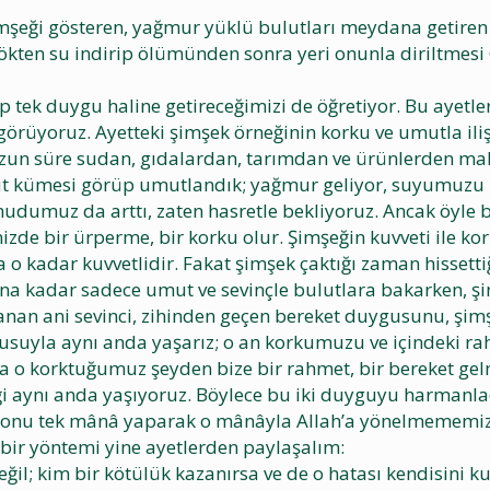
imşeği gösteren, yağmur yüklü bulutları meydana getiren
gökten su indirip ölümünden sonra yeri onunla diriltmes
ip tek duygu haline getireceğimizi de öğretiyor. Bu ayetl
 görüyoruz. Ayetteki şimşek örneğinin korku ve umutla ili
zun süre sudan, gıdalardan, tarımdan ve ürünlerden mahr
lut kümesi görüp umutlandık; yağmur geliyor, suyumuzu i
dumuz da arttı, zaten hasretle bekliyoruz. Ancak öyle b
zde bir ürperme, bir korku olur. Şimşeğin kuvveti ile kor
a o kadar kuvvetlidir. Fakat şimşek çaktığı zaman hisset
nına kadar sadece umut ve sevinçle bulutlara bakarken, ş
nan ani sevinci, zihinden geçen bereket duygusunu, şimşe
ygusuyla aynı anda yaşarız; o an korkumuzu ve içindeki ra
o korktuğumuz şeyden bize bir rahmet, bir bereket gelm
i aynı anda yaşıyoruz. Böylece bu iki duyguyu harmanlad
ve onu tek mânâ yaparak o mânâyla Allah’a yönelmemem
bir yöntemi yine ayetlerden paylaşalım:
eğil; kim bir kötülük kazanırsa ve de o hatası kendisini k