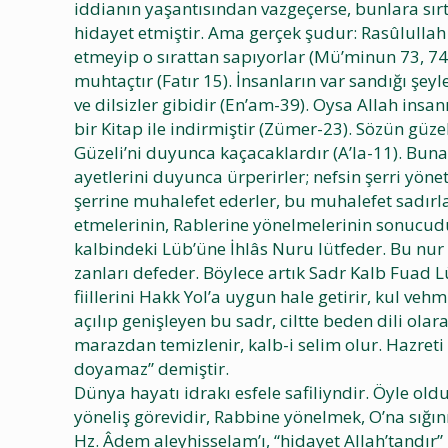
iddianın yaşantısından vazgeçerse, bunlara sırt
hidayet etmiştir. Ama gerçek şudur: Rasûlulla
etmeyip o sırattan sapıyorlar (Mü’minun 73, 74
muhtaçtır (Fatır 15). İnsanların var sandığı 
ve dilsizler gibidir (En’am-39). Oysa Allah ins
bir Kitap ile indirmiştir (Zümer-23). Sözün güze
Güzeli’ni duyunca kaçacaklardır (A’la-11). Bun
ayetlerini duyunca ürperirler; nefsin şerri yön
şerrine muhalefet ederler, bu muhalefet sadırları
etmelerinin, Rablerine yönelmelerinin sonucudur.
kalbindeki Lüb’üne İhlâs Nuru lütfeder. Bu nur il
zanları defeder. Böylece artık Sadr Kalb Fuad L
fiillerini Hakk Yol’a uygun hale getirir, kul ve
açılıp genişleyen bu sadr, ciltte beden dili ola
marazdan temizlenir, kalb-i selim olur. Hazre
doyamaz” demiştir.
Dünya hayatı idrakı esfele safiliyndir. Öyle ol
yöneliş görevidir, Rabbine yönelmek, O’na sığın
Hz. Âdem aleyhisselam’ı, “hidayet Allah’tandır” 