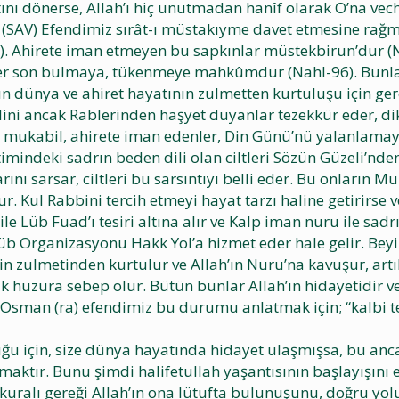
ını dönerse, Allah’ı hiç unutmadan hanîf olarak O’na vech
h (SAV) Efendimiz sırât-ı müstakıyme davet etmesine rağ
). Ahirete iman etmeyen bu sapkınlar müstekbirun’dur (N
şeyler son bulmaya, tükenmeye mahkûmdur (Nahl-96). Bunl
anın dünya ve ahiret hayatının zulmetten kurtuluşu için g
lini ancak Rablerinden haşyet duyanlar tezekkür eder, dikk
a mukabil, ahirete iman edenler, Din Günü’nü yalanlamay
etimindeki sadrın beden dili olan ciltleri Sözün Güzeli’nd
nı sarsar, ciltleri bu sarsıntıyı belli eder. Bu onların Mu
 Kul Rabbini tercih etmeyi hayat tarzı haline getirirse ve
e Lüb Fuad’ı tesiri altına alır ve Kalp iman nuru ile sadrı
üb Organizasyonu Hakk Yol’a hizmet eder hale gelir. Beyi
hmin zulmetinden kurtulur ve Allah’ın Nuru’na kavuşur, ar
rak huzura sebep olur. Bütün bunlar Allah’ın hidayetidir v
ti Osman (ra) efendimiz bu durumu anlatmak için; “kalbi 
duğu için, size dünya hayatında hidayet ulaşmışsa, bu anc
maktır. Bunu şimdi halifetullah yaşantısının başlayışını 
kuralı gereği Allah’ın ona lütufta bulunuşunu, doğru yolu 