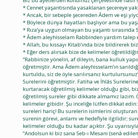
Biz bu ayetlerden konumuz çerçevesinde nasıl s
* Cennet yaşantısında yasaklanan şecereye yakl
* Ancak, bir sebeple şecereden Âdem ve eşi yiyo
* Böylece dünya hayatları başlıyor ama bu yaşan
* Rıza’ya uygun olmayan bu yaşantı sırasında Sı
* Âdem aleyhisselam Rabbinden yardım talep ed
* Allah, bu kıssayı Kitab’ında bize bildirerek bi
* Eğer ders alırsak bize de kelimeler öğretildiği
“Rabbinize yönelin, af dileyin, bana kulluk yap
öğretmiştir. Ama Âdem aleyhisselam’ın sarıldığı
kurtuldu, siz de öyle sarılırsanız kurtulursunuz
Surelerini öğretmiştir. Fatiha ve İhlâs Surele
kurtaracak öğretilmiş kelimeler olduğu gibi, b
öğretilmiş sureler gibi dikkate almamız lazım. 
kelimeler gibidir. Şu inceliğe lütfen dikkat edi
sureleri hariç! Bu surelerin isimlerini oluşturan
surenin görevi, anlamı ve hedefiyle ilgilidir; s
kelimeler olduğu bu kadar açıktır. Şu uyarısıyla
“Andolsun ki biz sana Seb-ı Mesani (senâ edilen y