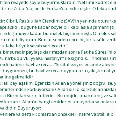
ten rivayetle şöyle buyurmuşlardır: “Nefsimi kudret elin
cil’de, ne Zebur’da, ne de Furkan’da indirmiştir. O tekrar
r: Cibril, Rasûlullah Efendimiz (SAV)’in yanında otururken 
 kapı açıldı, bugüne kadar böyle bir kapı asla açılmamıştı.
k indi, şimdiye kadar bu melek hiç inmemişti. O melek se
 nuru müjdeliyorum. Bunlar senden önce hiçbir rasûle veri
tlaka büyük sevab verilecektir.”
bir süredir paylaştıklarımızdan sonra Fatiha Sûresi’ni o
 na’budu VE iyyâKE nesta’iyn” ile sığındık… “İhdinas sır
şimdi halimiz havf ve reca… “Sırâtalleziyne en’amte aleyh
mut duygumuzu, bu havf ve reca duygumuzu çakıştırmalıyız
haline gelmelidir.
alı paylaşalım. Eğer sizin Allah’a yönelişiniz doğru ise, 
i emirlerinden korkuyorsanız Allah sizi o korktuklarınızdan
ı Biiznillah verir, lütfeder. Bu müjde, iman etmiş ve sali
ve kurtarır. Allah’ın hangi emirlerini umuyorlarsa onlara 
n va’didir. Buyuruyor:
yenlere va’detti ki; onlardan öncekileri halife yaptığı g