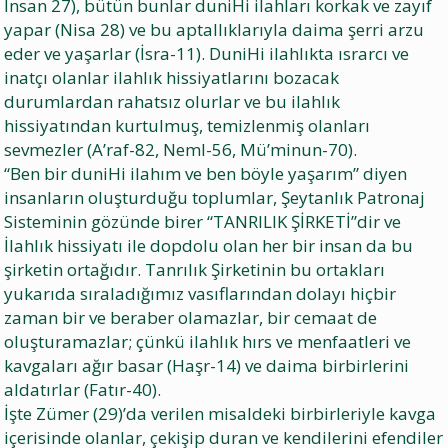
İnsan 27), bütün bunlar duniHi ilahları korkak ve zayıf
yapar (Nisa 28) ve bu aptallıklarıyla daima şerri arzu
eder ve yaşarlar (İsra-11). DuniHi ilahlıkta ısrarcı ve
inatçı olanlar ilahlık hissiyatlarını bozacak
durumlardan rahatsız olurlar ve bu ilahlık
hissiyatından kurtulmuş, temizlenmiş olanları
sevmezler (A’raf-82, Neml-56, Mü’minun-70).
“Ben bir duniHi ilahım ve ben böyle yaşarım” diyen
insanların oluşturduğu toplumlar, Şeytanlık Patronaj
Sisteminin gözünde birer “TANRILIK ŞİRKETİ”dir ve
İlahlık hissiyatı ile dopdolu olan her bir insan da bu
şirketin ortağıdır. Tanrılık Şirketinin bu ortakları
yukarıda sıraladığımız vasıflarından dolayı hiçbir
zaman bir ve beraber olamazlar, bir cemaat de
oluşturamazlar; çünkü ilahlık hırs ve menfaatleri ve
kavgaları ağır basar (Haşr-14) ve daima birbirlerini
aldatırlar (Fatır-40).
İşte Zümer (29)’da verilen misaldeki birbirleriyle kavga
içerisinde olanlar, çekişip duran ve kendilerini efendiler