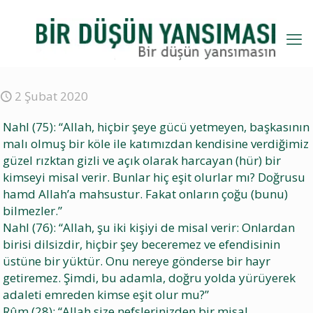
2 Şubat 2020
Nahl (75): “Allah, hiçbir şeye gücü yetmeyen, başkasının
malı olmuş bir köle ile katımızdan kendisine verdiğimiz
güzel rızktan gizli ve açık olarak harcayan (hür) bir
kimseyi misal verir. Bunlar hiç eşit olurlar mı? Doğrusu
hamd Allah’a mahsustur. Fakat onların çoğu (bunu)
bilmezler.”
Nahl (76): “Allah, şu iki kişiyi de misal verir: Onlardan
birisi dilsizdir, hiçbir şey beceremez ve efendisinin
üstüne bir yüktür. Onu nereye gönderse bir hayr
getiremez. Şimdi, bu adamla, doğru yolda yürüyerek
adaleti emreden kimse eşit olur mu?”
Rûm (28): “Allah size nefslerinizden bir misal