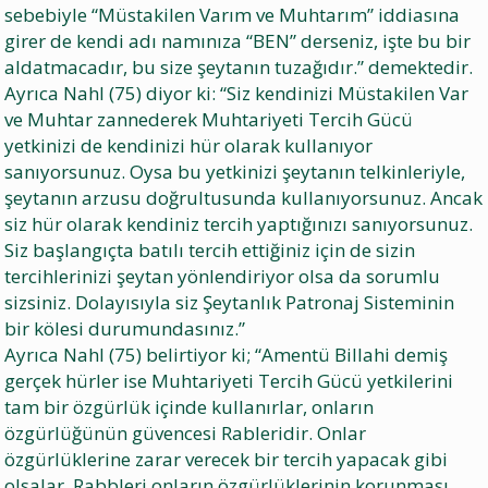
sebebiyle “Müstakilen Varım ve Muhtarım” iddiasına
girer de kendi adı namınıza “BEN” derseniz, işte bu bir
aldatmacadır, bu size şeytanın tuzağıdır.” demektedir.
Ayrıca Nahl (75) diyor ki: “Siz kendinizi Müstakilen Var
ve Muhtar zannederek Muhtariyeti Tercih Gücü
yetkinizi de kendinizi hür olarak kullanıyor
sanıyorsunuz. Oysa bu yetkinizi şeytanın telkinleriyle,
şeytanın arzusu doğrultusunda kullanıyorsunuz. Ancak
siz hür olarak kendiniz tercih yaptığınızı sanıyorsunuz.
Siz başlangıçta batılı tercih ettiğiniz için de sizin
tercihlerinizi şeytan yönlendiriyor olsa da sorumlu
sizsiniz. Dolayısıyla siz Şeytanlık Patronaj Sisteminin
bir kölesi durumundasınız.”
Ayrıca Nahl (75) belirtiyor ki; “Amentü Billahi demiş
gerçek hürler ise Muhtariyeti Tercih Gücü yetkilerini
tam bir özgürlük içinde kullanırlar, onların
özgürlüğünün güvencesi Rableridir. Onlar
özgürlüklerine zarar verecek bir tercih yapacak gibi
olsalar, Rabbleri onların özgürlüklerinin korunması