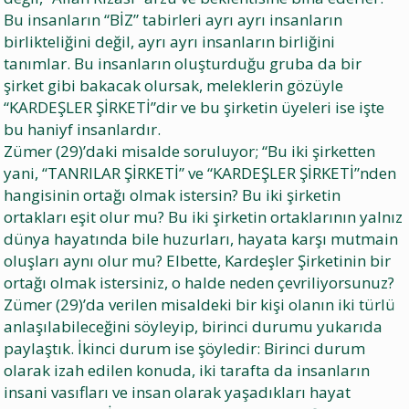
Bu insanların “BİZ” tabirleri ayrı ayrı insanların
birlikteliğini değil, ayrı ayrı insanların birliğini
tanımlar. Bu insanların oluşturduğu gruba da bir
şirket gibi bakacak olursak, meleklerin gözüyle
“KARDEŞLER ŞİRKETİ”dir ve bu şirketin üyeleri ise işte
bu haniyf insanlardır.
Zümer (29)’daki misalde soruluyor; “Bu iki şirketten
yani, “TANRILAR ŞİRKETİ” ve “KARDEŞLER ŞİRKETİ”nden
hangisinin ortağı olmak istersin? Bu iki şirketin
ortakları eşit olur mu? Bu iki şirketin ortaklarının yalnız
dünya hayatında bile huzurları, hayata karşı mutmain
oluşları aynı olur mu? Elbette, Kardeşler Şirketinin bir
ortağı olmak istersiniz, o halde neden çevriliyorsunuz?
Zümer (29)’da verilen misaldeki bir kişi olanın iki türlü
anlaşılabileceğini söyleyip, birinci durumu yukarıda
paylaştık. İkinci durum ise şöyledir: Birinci durum
olarak izah edilen konuda, iki tarafta da insanların
insani vasıfları ve insan olarak yaşadıkları hayat