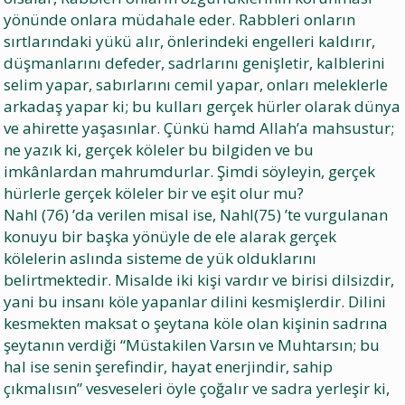
yönünde onlara müdahale eder. Rabbleri onların
sırtlarındaki yükü alır, önlerindeki engelleri kaldırır,
düşmanlarını defeder, sadrlarını genişletir, kalblerini
selim yapar, sabırlarını cemil yapar, onları meleklerle
arkadaş yapar ki; bu kulları gerçek hürler olarak dünya
ve ahirette yaşasınlar. Çünkü hamd Allah’a mahsustur;
ne yazık ki, gerçek köleler bu bilgiden ve bu
imkânlardan mahrumdurlar. Şimdi söyleyin, gerçek
hürlerle gerçek köleler bir ve eşit olur mu?
Nahl (76) ’da verilen misal ise, Nahl(75) ’te vurgulanan
konuyu bir başka yönüyle de ele alarak gerçek
kölelerin aslında sisteme de yük olduklarını
belirtmektedir. Misalde iki kişi vardır ve birisi dilsizdir,
yani bu insanı köle yapanlar dilini kesmişlerdir. Dilini
kesmekten maksat o şeytana köle olan kişinin sadrına
şeytanın verdiği “Müstakilen Varsın ve Muhtarsın; bu
hal ise senin şerefindir, hayat enerjindir, sahip
çıkmalısın” vesveseleri öyle çoğalır ve sadra yerleşir ki,