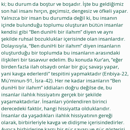
ki; bu durum da boştur ve boşadır. İşte bu geldiğimiz
son hal insanı hırçın, geçimsiz, dengesiz ve öfkeli yapar.
Yalnızca bir insan bu durumda değil ki, bu insanın
içinde bulunduğu toplumu oluşturan bütün insanlar
kendisi gibi “Ben duniHi bir ilahım” diyen ve aynı
şekilde ruhsal bozukluklar içerisinde olan insanlardır.
Dolayısıyla, “Ben duniHi bir ilahım” diyen insanların
oluşturduğu bir toplumda bu insanların arasındaki
ilişkileri bir tasavvur edelim. Bu konuda Kur’an, “eğer
birden fazla ilah olsaydı onlar bir güç savaşı yapar,
yani kavga ederlerdi” tespitini yapmaktadır (Enbiya-22,
Mü’minun-91, İsra-42). Her ne kadar insanların “Ben
duniHi bir ilahım” iddiaları doğru değilse de, bu
insanlar ilahlık hissiyatını gerçek bir şekilde
yaşamaktadırlar. İnsanları yönlendiren birinci
derecedeki faktör, hangi hissiyatta olduklarıdır.
İnsanlar da yaşadıkları ilahlık hissiyatının gereği
olarak, birbirleriyle kavga ve didişme içerisindedirler.
Ayrıca birbirlerine karşı bir güç savaşı ve güç gösterişi