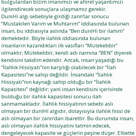
bulgulardan bizim imanımızı ve ahiret yaşantımızı
ilgilendirecek sonuçlara ulaşmamız gerekir.
DuniHi algı sebebiyle girdiği zann’lar sonucu
“Müstakilen Varım ve Muhtarım” iddiasında bulunan
insan, bu iddiasıyla aslında “Ben duniHi bir ilahım”
demektedir. Böyle ilahlık iddiasında bulunan
insanların kazandıkları ilk vasıfları “Mütekebbir”
olmaktır; Mütekebbir, kendi adı namına “BEN” diyerek
kendisini takdim edendir. Ancak, insan yaşadığı bu
“İlahlık Hissiyatı”nın karşılığı olabilecek bir “İlah
Kapasitesi”ne sahip değildir. İnsandaki “İlahlık
Hissiyatı”nın kaynağı sahip olduğu bir “İlahlık
Kapasitesi” değildir; yani insan kendisini içerisinde
bulduğu bir ilahlık kapasitesi sonucu ilah
sanmamaktadır. İlahlık hissiyatının sebebi aslı
olmayan bir duniHi algıdır, dolayısıyla ilahlık hissi de
aslı olmayan bir zann’dan ibarettir. Bu durumda insan,
aslı olmayan ilahlık hissiyatını tatmin edecek,
dengeleyecek kapasite ve güçlerin peşine düşer. Elbette