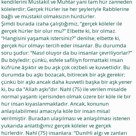
kendilerini Müstakil ve Muhtar yani tam hür zanneden
kölelerdir; Gerçek Hürler ise her şeyleriyle Rabblerine
bağlı ve müstakil olmaksızın hürdürler.
Şimdi burada izaha çalıştığımız, “gerçek köleler ile
gerçek hürler bir olur mu?” Elbette ki, bir olmaz.
“Hangisini yaşamak istersiniz?” denilse; elbette ki,
gerçek hür olmayı tercih eder insanlar. Bu durumda
soru şudur: “Nasıl oluyor da bu insanlar çevriliyorlar?”
Bu böyledir; çünkü, esfele safiliyn formattaki insan
küfrüne âşıktır ve bu aşk çok cezbeli ve kuvvetlidir. Bu
durumda bu aşkı bozacak, bitirecek bir aşk gerekir;
çünkü bir aşkı ancak daha kuvvetli başka bir aşk yener
ki, bu da “Allah aşkı”dır. Nahl (75) ile verilen misalde
normal yaşantı içerisinden olmak üzere bir köle ile bir
hür insan kıyaslanmaktadır. Ancak, konunun
anlaşılabilmesi amacıyla köle bir insan misal
verilmiştir. Buradan ulaşılması ve anlaşılması istenen
yukarıda anlattığımız gerçek köleler ve gerçek
hürlerdir. Nahl (75) insanlara: “DuniHi algı ve zanları