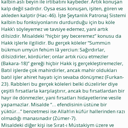
kalbin aslı beyin ile irtibatını kaybeder. Artık konuşan
kalp değil sadrdır. Oysa esas konuşan, işiten, gören ve
akleden kalptir (Hac-46). İşte Şeytanlık Patronaj Sistemi
kalbin bu fonksiyonlarını durdurduğu için bu köle
Hakk’ı söyleyemez ve tavsiye edemez, yani artık
dilsizdir. Misaldeki “hiçbir şey beceremez” konusu da
Hakk işlerle ilgilidir. Bu gerçek köleler “Summün
bükmun umyün fehüm lâ yerciun: Sağırdırlar,
dilsizdirler, kördürler; onlar artık rücu etmezler
(Bakara-18)” gereği hiçbir Hakk iş gerçekleştiremezler,
Batıl işlerde çok mahirdirler, ancak mahir oldukları
batıl işler ahiret hayatı için sevaba dönüşmez (Furkan-
23). Rabbleri bu gerçek köleleri belki düzelirler diye
çeşitli fırsatlarla karşılaştırır, ancak bu fırsatlardan bir
hayr ile dönmezler, yani fırsatları hidayetlerine vesile
yapamazlar. Misalde “… efendisinin üstüne bir
yüktür…” benzetmesi ise Allah’ın küfür hallerinden razı
olmadığı manasınadır (Zümer-7).
Misaldeki diğer kişi ise Sırat-ı Müstakiym üzere ve