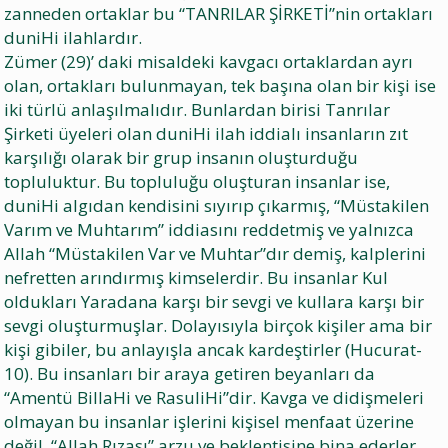
zanneden ortaklar bu “TANRILAR ŞİRKETİ”nin ortakları
duniHi ilahlardır.
Zümer (29)’ daki misaldeki kavgacı ortaklardan ayrı
olan, ortakları bulunmayan, tek başına olan bir kişi ise
iki türlü anlaşılmalıdır. Bunlardan birisi Tanrılar
Şirketi üyeleri olan duniHi ilah iddialı insanların zıt
karşılığı olarak bir grup insanın oluşturduğu
topluluktur. Bu topluluğu oluşturan insanlar ise,
duniHi algıdan kendisini sıyırıp çıkarmış, “Müstakilen
Varım ve Muhtarım” iddiasını reddetmiş ve yalnızca
Allah “Müstakilen Var ve Muhtar”dır demiş, kalplerini
nefretten arındırmış kimselerdir. Bu insanlar Kul
oldukları Yaradana karşı bir sevgi ve kullara karşı bir
sevgi oluşturmuşlar. Dolayısıyla birçok kişiler ama bir
kişi gibiler, bu anlayışla ancak kardeştirler (Hucurat-
10). Bu insanları bir araya getiren beyanları da
“Amentü BillaHi ve RasuliHi”dir. Kavga ve didişmeleri
olmayan bu insanlar işlerini kişisel menfaat üzerine
değil, “Allah Rızası” arzu ve beklentisine bina ederler.