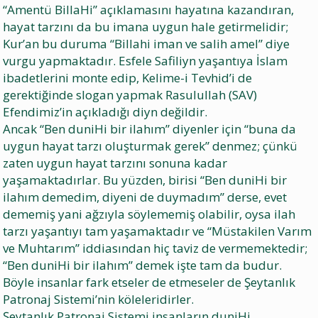
“Amentü BillaHi” açıklamasını hayatına kazandıran,
hayat tarzını da bu imana uygun hale getirmelidir;
Kur’an bu duruma “Billahi iman ve salih amel” diye
vurgu yapmaktadır. Esfele Safiliyn yaşantıya İslam
ibadetlerini monte edip, Kelime-i Tevhid’i de
gerektiğinde slogan yapmak Rasulullah (SAV)
Efendimiz’in açıkladığı diyn değildir.
Ancak “Ben duniHi bir ilahım” diyenler için “buna da
uygun hayat tarzı oluşturmak gerek” denmez; çünkü
zaten uygun hayat tarzını sonuna kadar
yaşamaktadırlar. Bu yüzden, birisi “Ben duniHi bir
ilahım demedim, diyeni de duymadım” derse, evet
dememiş yani ağzıyla söylememiş olabilir, oysa ilah
tarzı yaşantıyı tam yaşamaktadır ve “Müstakilen Varım
ve Muhtarım” iddiasından hiç taviz de vermemektedir;
“Ben duniHi bir ilahım” demek işte tam da budur.
Böyle insanlar fark etseler de etmeseler de Şeytanlık
Patronaj Sistemi’nin köleleridirler.
Şeytanlık Patronaj Sistemi insanların duniHi