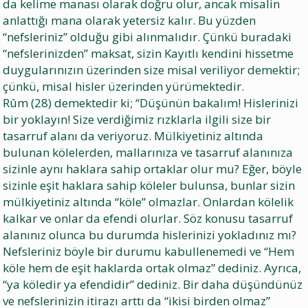
da kelime manası olarak doğru olur, ancak misalin
anlattığı mana olarak yetersiz kalır. Bu yüzden
“nefsleriniz” olduğu gibi alınmalıdır. Çünkü buradaki
“nefslerinizden” maksat, sizin Kayıtlı kendini hissetme
duygularınızın üzerinden size misal veriliyor demektir;
çünkü, misal hisler üzerinden yürümektedir.
Rûm (28) demektedir ki; “Düşünün bakalım! Hislerinizi
bir yoklayın! Size verdiğimiz rızklarla ilgili size bir
tasarruf alanı da veriyoruz. Mülkiyetiniz altında
bulunan kölelerden, mallarınıza ve tasarruf alanınıza
sizinle aynı haklara sahip ortaklar olur mu? Eğer, böyle
sizinle eşit haklara sahip köleler bulunsa, bunlar sizin
mülkiyetiniz altında “köle” olmazlar. Onlardan kölelik
kalkar ve onlar da efendi olurlar. Söz konusu tasarruf
alanınız olunca bu durumda hislerinizi yokladınız mı?
Nefsleriniz böyle bir durumu kabullenemedi ve “Hem
köle hem de eşit haklarda ortak olmaz” dediniz. Ayrıca,
“ya köledir ya efendidir” dediniz. Bir daha düşündünüz
ve nefslerinizin itirazı arttı da “ikisi birden olmaz”