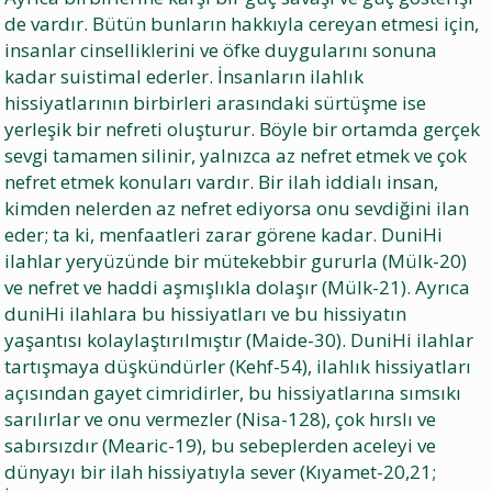
de vardır. Bütün bunların hakkıyla cereyan etmesi için,
insanlar cinselliklerini ve öfke duygularını sonuna
kadar suistimal ederler. İnsanların ilahlık
hissiyatlarının birbirleri arasındaki sürtüşme ise
yerleşik bir nefreti oluşturur. Böyle bir ortamda gerçek
sevgi tamamen silinir, yalnızca az nefret etmek ve çok
nefret etmek konuları vardır. Bir ilah iddialı insan,
kimden nelerden az nefret ediyorsa onu sevdiğini ilan
eder; ta ki, menfaatleri zarar görene kadar. DuniHi
ilahlar yeryüzünde bir mütekebbir gururla (Mülk-20)
ve nefret ve haddi aşmışlıkla dolaşır (Mülk-21). Ayrıca
duniHi ilahlara bu hissiyatları ve bu hissiyatın
yaşantısı kolaylaştırılmıştır (Maide-30). DuniHi ilahlar
tartışmaya düşkündürler (Kehf-54), ilahlık hissiyatları
açısından gayet cimridirler, bu hissiyatlarına sımsıkı
sarılırlar ve onu vermezler (Nisa-128), çok hırslı ve
sabırsızdır (Mearic-19), bu sebeplerden aceleyi ve
dünyayı bir ilah hissiyatıyla sever (Kıyamet-20,21;