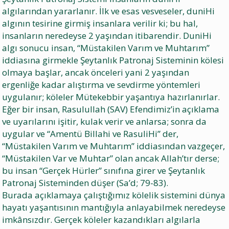
algılarından yararlanır. İlk ve esas vesveseler, duniHi
algının tesirine girmiş insanlara verilir ki; bu hal,
insanların neredeyse 2 yaşından itibarendir. DuniHi
algı sonucu insan, “Müstakilen Varım ve Muhtarım”
iddiasına girmekle Şeytanlık Patronaj Sisteminin kölesi
olmaya başlar, ancak önceleri yani 2 yaşından
ergenliğe kadar alıştırma ve sevdirme yöntemleri
uygulanır; köleler Mütekebbir yaşantıya hazırlanırlar.
Eğer bir insan, Rasulullah (SAV) Efendimiz’in açıklama
ve uyarılarını işitir, kulak verir ve anlarsa; sonra da
uygular ve “Amentü Billahi ve RasuliHi” der,
“Müstakilen Varım ve Muhtarım” iddiasından vazgeçer,
“Müstakilen Var ve Muhtar” olan ancak Allah’tır derse;
bu insan “Gerçek Hürler” sınıfına girer ve Şeytanlık
Patronaj Sisteminden düşer (Sa’d; 79-83).
Burada açıklamaya çalıştığımız kölelik sistemini dünya
hayatı yaşantısının mantığıyla anlayabilmek neredeyse
imkânsızdır. Gerçek köleler kazandıkları algılarla