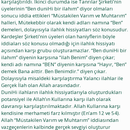
karşılaştırıldı. İkinci durumda ise Tanrılar Şirketi’nin
üyelerinin “Ben duniHi bir ilahım” diyor olmaları
sonucu iddia ettikleri “Müstakilen Varım ve Muhtarım”
halleri, Mütekebbir olarak kendi adları namına “Ben”
demeleri, dolayısıyla ilahlık hissiyatları söz konusudur.
Kardeşler Şirketi’nin üyeleri olan haniyflerin böyle
iddiaları söz konusu olmadığı için ilahlık hissiyatı
açısından karşı grubu oluşturamazlar. “Ben duniHi bir
ilahım” diyenin karşısına “ilah Benim” diyen çıkar;
kendi adı namına “BEN” diyenin karşısına “Hayır, “Ben”
demek Bana aittir. Ben Benimdir.” diyen çıkar.
Dolayısıyla misaldeki karşılaştırma Yalancı ilahlar ile
Gerçek İlah olan Allah arasındadır.
DuniHi ilahların ilahlık hissiyatlarıyla oluşturdukları
potansiyel ile Allah’ın Kullarına karşı ilah olarak
davranışı karşılaştırılmaktadır. Allah Kullarına karşı
kendisine merhameti farz kılmıştır (En’am 12 ve 54).
Allah “Müstakilen Varım ve Muhtarım” iddiasından
vazgeçenlerin kalbinde gerçek sevgiyi oluşturur