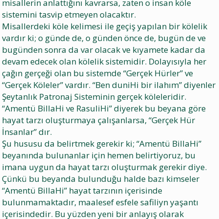
misallerin anlattığını kavrarsa, zaten o insan köle
sistemini tasvip etmeyen olacaktır.
Misallerdeki köle kelimesi ile geçiş yapılan bir kölelik
vardır ki; o günde de, o günden önce de, bugün de ve
bugünden sonra da var olacak ve kıyamete kadar da
devam edecek olan kölelik sistemidir. Dolayısıyla her
çağın gerçeği olan bu sistemde “Gerçek Hürler” ve
“Gerçek Köleler” vardır. “Ben duniHi bir ilahım” diyenler
Şeytanlık Patronaj Sisteminin gerçek köleleridir.
“Amentü BillaHi ve RasuliHi” diyerek bu beyana göre
hayat tarzı oluşturmaya çalışanlarsa, “Gerçek Hür
İnsanlar” dır.
Şu hususu da belirtmek gerekir ki; “Amentü BillaHi”
beyanında bulunanlar için hemen belirtiyoruz, bu
imana uygun da hayat tarzı oluşturmak gerekir diye.
Çünkü bu beyanda bulunduğu halde bazı kimseler
“Amentü BillaHi” hayat tarzının içerisinde
bulunmamaktadır, maalesef esfele safiliyn yaşantı
içerisindedir. Bu yüzden yeni bir anlayış olarak