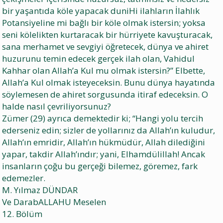
bir yaşantıda köle yapacak duniHi ilahların İlahlık
Potansiyeline mi bağlı bir köle olmak istersin; yoksa
seni kölelikten kurtaracak bir hürriyete kavuşturacak,
sana merhamet ve sevgiyi öğretecek, dünya ve ahiret
huzurunu temin edecek gerçek ilah olan, Vahidul
Kahhar olan Allah’a Kul mu olmak istersin?” Elbette,
Allah’a Kul olmak isteyeceksin. Bunu dünya hayatında
söylemesen de ahiret sorgusunda itiraf edeceksin. O
halde nasıl çevriliyorsunuz?
Zümer (29) ayrıca demektedir ki; “Hangi yolu tercih
ederseniz edin; sizler de yollarınız da Allah’ın kuludur,
Allah’ın emridir, Allah’ın hükmüdür, Allah dilediğini
yapar, takdir Allah’ındır; yani, Elhamdülillah! Ancak
insanların çoğu bu gerçeği bilemez, göremez, fark
edemezler.
M. Yılmaz DÜNDAR
Ve DarabALLAHU Meselen
12. Bölüm