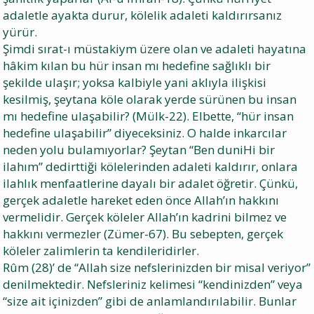
adaletle ayakta durur, kölelik adaleti kaldırırsanız
yürür.
Şimdi sırat-ı müstakiym üzere olan ve adaleti hayatına
hâkim kılan bu hür insan mı hedefine sağlıklı bir
şekilde ulaşır; yoksa kalbiyle yani aklıyla ilişkisi
kesilmiş, şeytana köle olarak yerde sürünen bu insan
mı hedefine ulaşabilir? (Mülk-22). Elbette, “hür insan
hedefine ulaşabilir” diyeceksiniz. O halde inkarcılar
neden yolu bulamıyorlar? Şeytan “Ben duniHi bir
ilahım” dedirttiği kölelerinden adaleti kaldırır, onlara
ilahlık menfaatlerine dayalı bir adalet öğretir. Çünkü,
gerçek adaletle hareket eden önce Allah’ın hakkını
vermelidir. Gerçek köleler Allah’ın kadrini bilmez ve
hakkını vermezler (Zümer-67). Bu sebepten, gerçek
köleler zalimlerin ta kendileridirler.
Rûm (28)’ de “Allah size nefslerinizden bir misal veriyor”
denilmektedir. Nefsleriniz kelimesi “kendinizden” veya
“size ait içinizden” gibi de anlamlandırılabilir. Bunlar