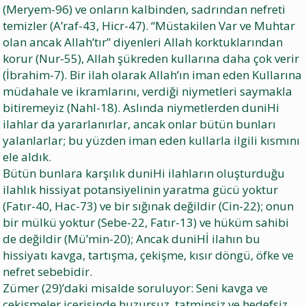
(Meryem-96) ve onların kalbinden, sadrından nefreti
temizler (A’raf-43, Hicr-47). “Müstakilen Var ve Muhtar
olan ancak Allah’tır” diyenleri Allah korktuklarından
korur (Nur-55), Allah şükreden kullarına daha çok verir
(İbrahim-7). Bir ilah olarak Allah’ın iman eden Kullarına
müdahale ve ikramlarını, verdiği niymetleri saymakla
bitiremeyiz (Nahl-18). Aslında niymetlerden duniHi
ilahlar da yararlanırlar, ancak onlar bütün bunları
yalanlarlar; bu yüzden iman eden kullarla ilgili kısmını
ele aldık.
Bütün bunlara karşılık duniHi ilahların oluşturduğu
ilahlık hissiyat potansiyelinin yaratma gücü yoktur
(Fatır-40, Hac-73) ve bir sığınak değildir (Cin-22); onun
bir mülkü yoktur (Sebe-22, Fatır-13) ve hüküm sahibi
de değildir (Mü’min-20); Ancak duniHİ ilahın bu
hissiyatı kavga, tartışma, çekişme, kısır döngü, öfke ve
nefret sebebidir.
Zümer (29)’daki misalde soruluyor: Seni kavga ve
çekişmeler içerisinde huzursuz, tatminsiz ve hedefsiz