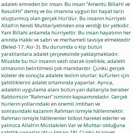
adaleti emreden bir insan. Bu insan “Amentü BillaHi ve
RasuliHi” demiş ve bu imanına uygun bir hayat tarzı
oluşturmuş olan gerçek Hür’dür. Bu insanın hürriyeti
Allah’ın Kendi Muhtariyetinden ona verdiği bir yetkidir.
Yani Billahi anlamda hürriyettir. Bu insan hayatının her
anında Hakkı ve sabrı ve merhameti tavsiye etmektedir
(Beled-17; Asr-3). Bu durumda o kişi bütün
yaratılanlara adalet çerçevesinde yaklaşmaktadır.
Misalde bu hür insanın vasfı olarak özellikle, adaletli
olmasının belirtilmesi çok manidardır. Çünkü gerçek
köleler de sonuçta adalete teslim olurlar; küfürleri için
şahitliklerini adalet ortamında yaparlar. Ayrıca,
adaletin uygulama alanı bütün yan dallarıyla beraber
Rabbimizin “Rahman” isminin kapsamındadır. Gerçek
hürlerin yollarındaki en önemli imtihan ve
sonrasındaki kazanım Rahman ismiyle hâllenmektir.
Rahman ismiyle hâllenenler bilkıst hareket ederler ve
yalnızca Allah’ın Müstakilen Var ve Muhtar olduğuna
şahitlik yaparlar (Al-u İmran-18). Çünkü hürriyet