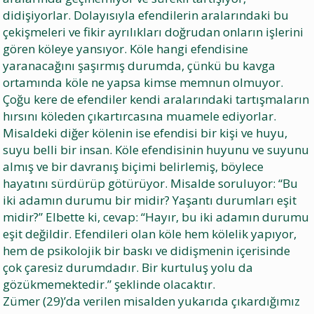
didişiyorlar. Dolayısıyla efendilerin aralarındaki bu
çekişmeleri ve fikir ayrılıkları doğrudan onların işlerini
gören köleye yansıyor. Köle hangi efendisine
yaranacağını şaşırmış durumda, çünkü bu kavga
ortamında köle ne yapsa kimse memnun olmuyor.
Çoğu kere de efendiler kendi aralarındaki tartışmaların
hırsını köleden çıkartırcasına muamele ediyorlar.
Misaldeki diğer kölenin ise efendisi bir kişi ve huyu,
suyu belli bir insan. Köle efendisinin huyunu ve suyunu
almış ve bir davranış biçimi belirlemiş, böylece
hayatını sürdürüp götürüyor. Misalde soruluyor: “Bu
iki adamın durumu bir midir? Yaşantı durumları eşit
midir?” Elbette ki, cevap: “Hayır, bu iki adamın durumu
eşit değildir. Efendileri olan köle hem kölelik yapıyor,
hem de psikolojik bir baskı ve didişmenin içerisinde
çok çaresiz durumdadır. Bir kurtuluş yolu da
gözükmemektedir.” şeklinde olacaktır.
Zümer (29)’da verilen misalden yukarıda çıkardığımız