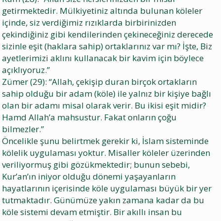
getirmektedir. Mülkiyetiniz altında bulunan köleler
içinde, siz verdiğimiz rızıklarda birbirinizden
çekindiğiniz gibi kendilerinden çekineceğiniz derecede
sizinle eşit (haklara sahip) ortaklarınız var mı? İşte, Biz
ayetlerimizi aklını kullanacak bir kavim için böylece
açıklıyoruz.”
Zümer (29): “Allah, çekişip duran birçok ortakların
sahip olduğu bir adam (köle) ile yalnız bir kişiye bağlı
olan bir adamı misal olarak verir. Bu ikisi eşit midir?
Hamd Allah’a mahsustur. Fakat onların çoğu
bilmezler.”
Öncelikle şunu belirtmek gerekir ki, İslam sisteminde
kölelik uygulaması yoktur. Misaller köleler üzerinden
veriliyormuş gibi gözükmektedir; bunun sebebi,
Kur’an’ın iniyor olduğu dönemi yaşayanların
hayatlarının içerisinde köle uygulaması büyük bir yer
tutmaktadır. Günümüze yakın zamana kadar da bu
köle sistemi devam etmiştir. Bir akıllı insan bu